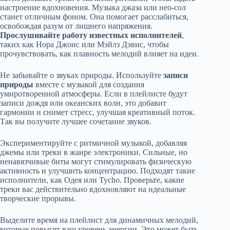
настроение вдохновения. Музыка джаза или нео-сол
станет отличным фоном. Она помогает расслабиться,
освобождая разум от лишнего напряжения.
Прослушивайте работу известных исполнителей
,
таких как Нора Джонс или Мэйлз Дэвис, чтобы
прочувствовать, как плавность мелодий влияет на идеи.
Не забывайте о звуках природы. Используйте
записи
природы
вместе с музыкой для создания
умиротворенной атмосферы. Если в плейлисте будут
записи дождя или океанских волн, это добавит
гармонии и снимет стресс, улучшая креативный поток.
Так вы получите лучшее сочетание звуков.
Экспериментируйте с ритмичной музыкой, добавляя
джемы или треки в жанре электроники. Сильные, но
ненавязчивые биты могут стимулировать физическую
активность и улучшить концентрацию. Подходят такие
исполнители, как Одея или Tycho. Проверьте, какие
треки вас действительно вдохновляют на идеальные
творческие прорывы.
Выделите время на плейлист для динамичных мелодий,
которые повысят ваш уровень энергии. Это может быть