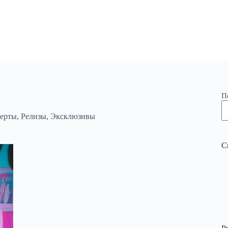
П
ерты
,
Релизы
,
Эксклюзивы
С